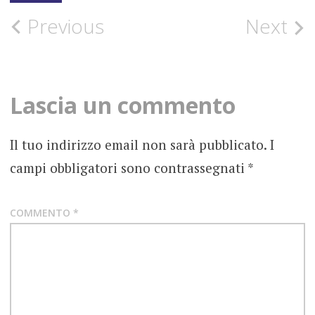
FLOWERSTONES
Post
Previous
Next
FOTOGRAFIE
ROCK
navigation
NEWS
Lascia un commento
NUOVO
SINGOLO
Il tuo indirizzo email non sarà pubblicato.
I
THE
campi obbligatori sono contrassegnati
*
LAST
IN
LINE
COMMENTO
*
VAULT
LAB