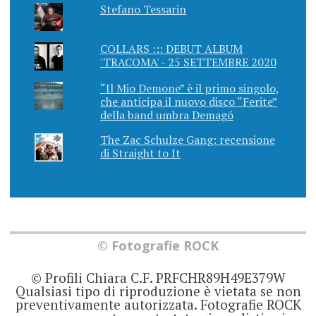
Stefano Tessarin
COLLARS ::: DEBUT ALBUM
'TRACOMA' - 25 SETTEMBRE 2020
“Il Mio Demone” è il primo singolo,
che anticipa il nuovo disco “Ferite”
della band umbra Demagó
The Zac Schulze Gang: recensione
di Straight to It
© Fotografie ROCK
© Profili Chiara C.F. PRFCHR89H49E379W
Qualsiasi tipo di riproduzione è vietata se non
preventivamente autorizzata. Fotografie ROCK