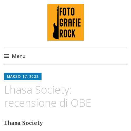
Fotografie ROCK
Menu
Skip
to
MARZO 17, 2022
content
Lhasa Society:
recensione di OBE
Lhasa Society