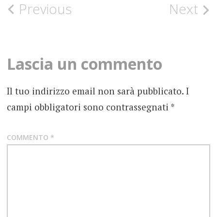
Post
Previous
Next
DARK
AMBIENT
navigation
ELETTRONICA
AMBIENT
Lascia un commento
FOTOGRAFIE
ROCK
Il tuo indirizzo email non sarà pubblicato.
I
LHASA
campi obbligatori sono contrassegnati
*
SOCIETY
OBE
COMMENTO
*
OVERDUB
RECORDINGS
RECENSIONE