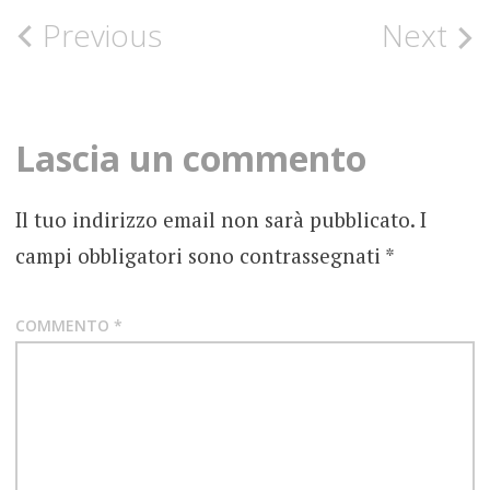
2019
Post
Previous
Next
ALBUM
navigation
LIAM
GALLAGHER
Lascia un commento
OASIS
RECENSIONE
Il tuo indirizzo email non sarà pubblicato.
I
campi obbligatori sono contrassegnati
*
COMMENTO
*