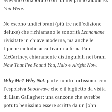
avevano collaborato con lui nel primo album
As
You Were
.
Ne escono undici brani (più tre nell’edizione
deluxe) che richiamano le sonorità
Lennoniane
rivisitate in chiave moderna, ma anche le
tipiche melodie accattivanti a firma Paul
McCartney, chiaramente distinguibili nei brani
Now That I’ve Found You
,
Halo
e
Alright Now
.
Why Me? Why Not.
parte subito fortissimo, con
l’espolsiva
Shockwave
che è il biglietto da visita
di Liam Gallagher: una canzone che avrebbe
potuto benissimo essere scritta da un John