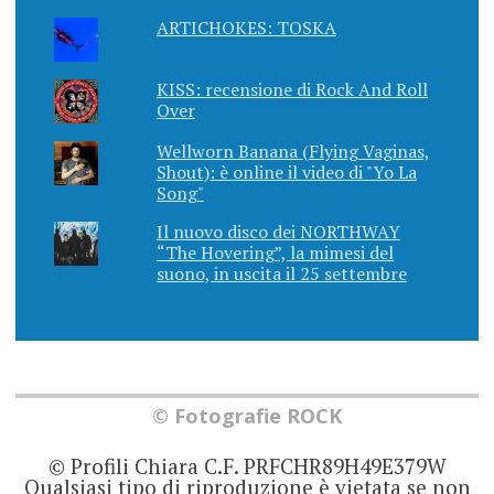
ARTICHOKES: TOSKA
KISS: recensione di Rock And Roll
Over
Wellworn Banana (Flying Vaginas,
Shout): è online il video di "Yo La
Song"
Il nuovo disco dei NORTHWAY
“The Hovering”, la mimesi del
suono, in uscita il 25 settembre
© Fotografie ROCK
© Profili Chiara C.F. PRFCHR89H49E379W
Qualsiasi tipo di riproduzione è vietata se non