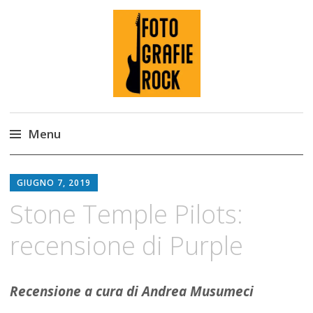
Fotografie ROCK
Menu
Skip
to
GIUGNO 7, 2019
content
Stone Temple Pilots:
recensione di Purple
Recensione a cura di Andrea Musumeci