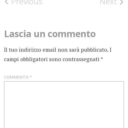
Post
Previous
Next
GRUNGE
navigation
HARD
ROCK
Lascia un commento
INTERSTATE
LOVE SONG
Il tuo indirizzo email non sarà pubblicato.
I
PURPLE
campi obbligatori sono contrassegnati
*
SCOTT
WEILAND
COMMENTO
*
STONE
TEMPLE
PILOTS