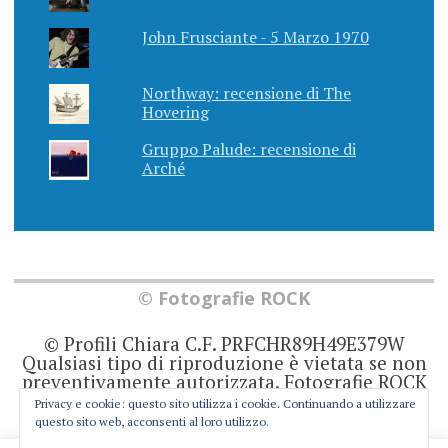
John Frusciante - 5 Marzo 1970
Northway: recensione di The
Hovering
Gruppo Palude: recensione di
Arché
© Fotografie ROCK
© Profili Chiara C.F. PRFCHR89H49E379W
Qualsiasi tipo di riproduzione è vietata se non
preventivamente autorizzata. Fotografie ROCK
non rappresenta una testata giornalistica in
Privacy e cookie: questo sito utilizza i cookie. Continuando a utilizzare
quanto viene aggiornato senza alcuna
questo sito web, acconsenti al loro utilizzo.
periodicità. Non può pertanto considerarsi un