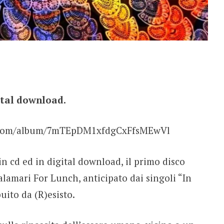
ital download.
ify.com/album/7mTEpDM1xfdgCxFfsMEwVl
n cd ed in digital download, il primo disco
amari For Lunch, anticipato dai singoli “In
uito da (R)esisto.