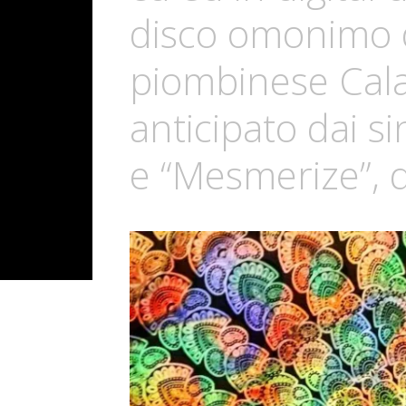
disco omonimo 
piombinese Cala
anticipato dai s
e “Mesmerize”, di