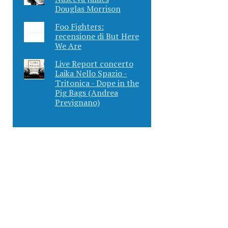
Douglas Morrison
Foo Fighters:
recensione di But Here
We Are
Live Report concerto
Laika Nello Spazio -
Tritonica - Dope in the
Pig Bags (Andrea
Prevignano)