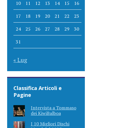
10
11
12
13
14
15
16
17
18
19
20
21
22
23
24
25
26
27
28
29
30
31
« Lug
Classifica Articoli e
Pagine
Intervista a Tommaso
dei KiwiBalboa
I 10 Migliori Dischi