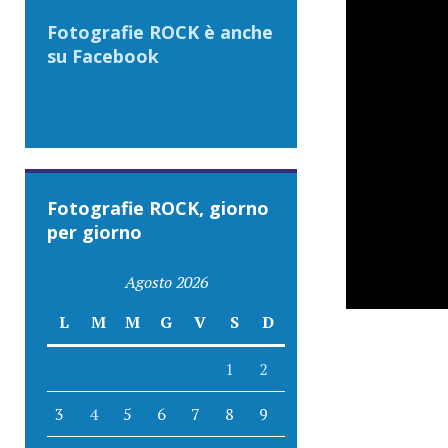
Fotografie ROCK è anche
su Facebook
Fotografie ROCK, giorno
per giorno
Agosto 2026
L
M
M
G
V
S
D
1
2
3
4
5
6
7
8
9