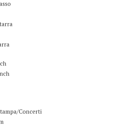
asso
tarra
arra
nch
unch
Stampa/Concerti
om