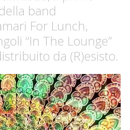
della band
mari For Lunch,
ingoli “In The Lounge”
stribuito da (R)esisto.