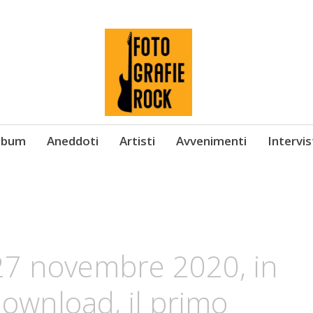
Album
Aneddoti
Artisti
Avvenimenti
Intervi
 27 novembre 2020, in
 download, il primo