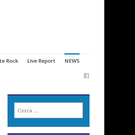
ste Rock
Live Report
NEWS
RICERCA
PER: