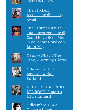
Metal del 2025
The Strokes:
recensione di Reality
Awaits
The Struts: è uscita
una nuova versione di
Could Have Been Me,
in collaborazione con
Brian May
Oasis - (What’s The
Story) Morning Glory?
6 dicembre 1957:
nasceva Adrian
Borland
LUTTO NEL MONDO
DEL ROCK: È morto
Little Richard
8 dicembre 1943:
Nasceva James