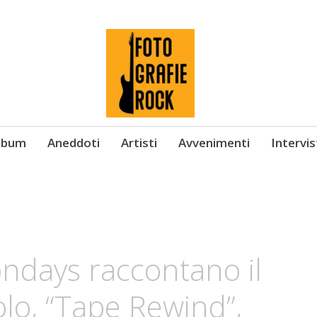
Album
Aneddoti
Artisti
Avvenimenti
Intervi
ondays raccontano il
lo, “Tape Rewind”,