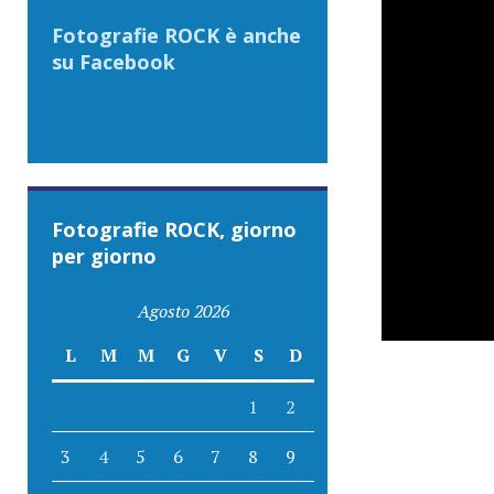
Fotografie ROCK è anche
su Facebook
Fotografie ROCK, giorno
per giorno
Agosto 2026
L
M
M
G
V
S
D
1
2
3
4
5
6
7
8
9