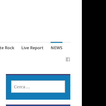
ste Rock
Live Report
NEWS
RICERCA
PER: