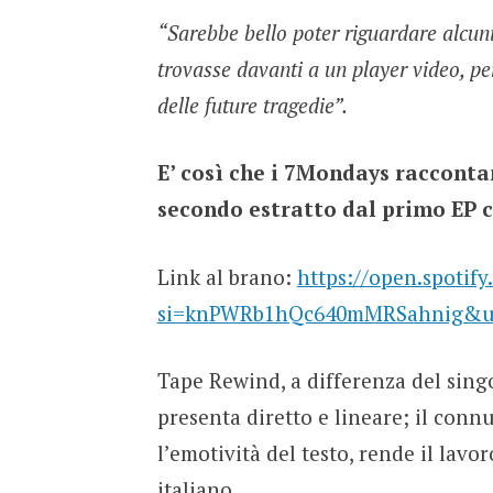
“Sarebbe bello poter riguardare alcuni
trovasse davanti a un player video, pe
delle future tragedie”.
E’ così che i 7Mondays racconta
secondo estratto dal primo EP c
Link al brano:
https://open.spotif
si=knPWRb1hQc640mMRSahnig&ut
Tape Rewind, a differenza del sing
presenta diretto e lineare; il connu
l’emotività del testo, rende il la
italiano.