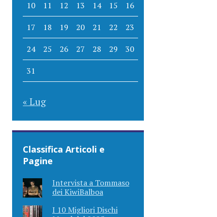
10
11
12
13
14
15
16
17
18
19
20
21
22
23
24
25
26
27
28
29
30
31
« Lug
Classifica Articoli e
Pagine
Intervista a Tommaso
dei KiwiBalboa
I 10 Migliori Dischi