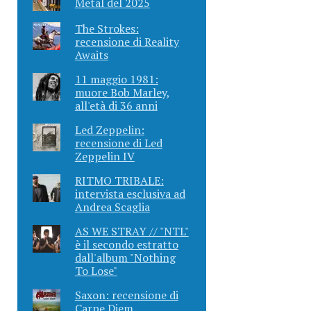
Metal del 2025
The Strokes:
recensione di Reality
Awaits
11 maggio 1981:
muore Bob Marley,
all'età di 36 anni
Led Zeppelin:
recensione di Led
Zeppelin IV
RITMO TRIBALE:
intervista esclusiva ad
Andrea Scaglia
AS WE STRAY // "NTL"
è il secondo estratto
dall'album "Nothing
To Lose"
Saxon: recensione di
Carpe Diem