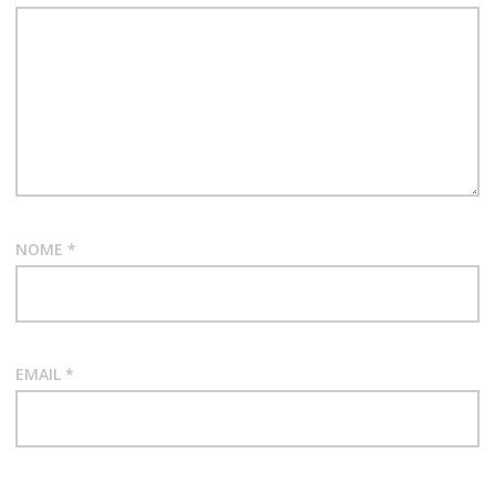
LAURIOLA
SCUDO
E
RIPARO
NOME
*
EMAIL
*