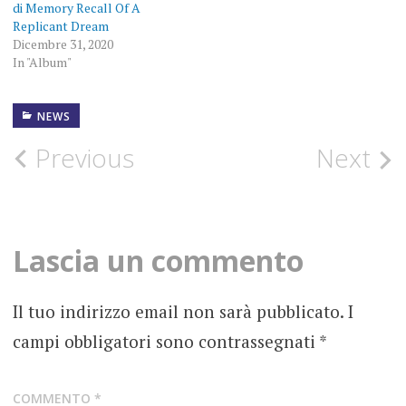
di Memory Recall Of A
Replicant Dream
Dicembre 31, 2020
In "Album"
NEWS
13
MAGGIO
2020
Post
Previous
Next
CANZONI
navigation
SCRITTE
SUI MURI
NEW
Lascia un commento
SINGLE
NEWS
Il tuo indirizzo email non sarà pubblicato.
I
campi obbligatori sono contrassegnati
*
NUOVO
SINGOLO
PIERPAOLO
COMMENTO
*