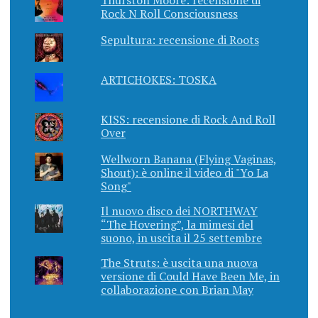
Rock N Roll Consciousness
Sepultura: recensione di Roots
ARTICHOKES: TOSKA
KISS: recensione di Rock And Roll
Over
Wellworn Banana (Flying Vaginas,
Shout): è online il video di "Yo La
Song"
Il nuovo disco dei NORTHWAY
“The Hovering”, la mimesi del
suono, in uscita il 25 settembre
The Struts: è uscita una nuova
versione di Could Have Been Me, in
collaborazione con Brian May