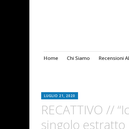
Skip
Home
Chi Siamo
Recensioni 
Fotografie ROCK
to
content
LUGLIO 21, 2020
RECATTIVO // “Ic
singolo estratto