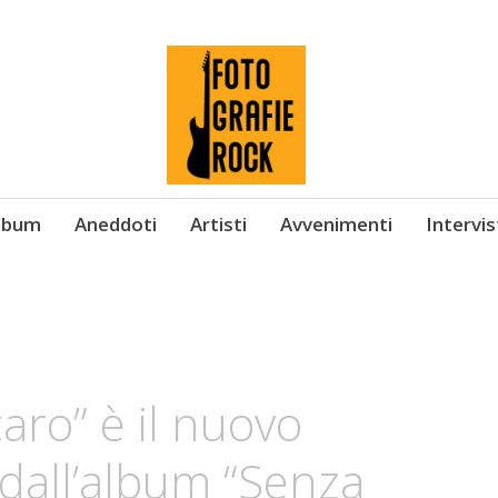
Album
Aneddoti
Artisti
Avvenimenti
Intervi
aro” è il nuovo
 dall’album “Senza