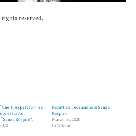
l rights reserved.
“Che Ti Aspettavi?” è il
Recattivo: recensione di Senza
olo estratto
Respiro
 “Senza Respiro”.
Marzo 31, 2020
2020
In "Album"