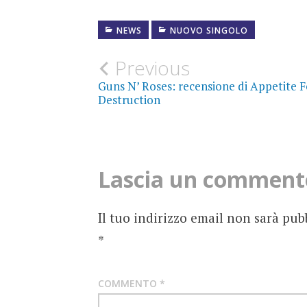
NEWS
NUOVO SINGOLO
FOTOGRAFIE
ROCK
Post
Previous
ICARO
Guns N’ Roses: recensione di Appetite F
navigation
Destruction
NEWS
NUOVO
SINGOLO
Lascia un comment
RECATTIVO
Il tuo indirizzo email non sarà pub
SORRY
MOM
*
COMMENTO
*