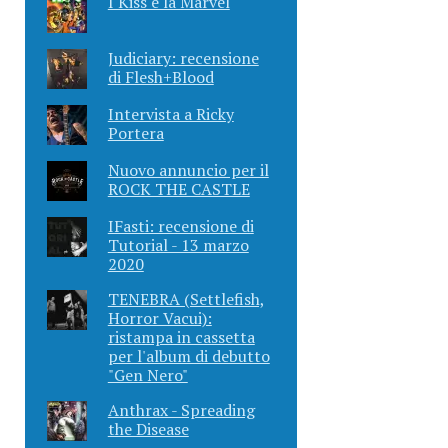
I Kiss e la Marvel
Judiciary: recensione
di Flesh+Blood
Intervista a Ricky
Portera
Nuovo annuncio per il
ROCK THE CASTLE
IFasti: recensione di
Tutorial - 13 marzo
2020
TENEBRA (Settlefish,
Horror Vacui):
ristampa in cassetta
per l'album di debutto
"Gen Nero"
Anthrax - Spreading
the Disease