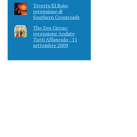
Teverts/El Rojo:
recensione di
Southern Crossroads
The Zen Circus:
recensione Andate
Tutti Affanculo - 11
settembre 2009