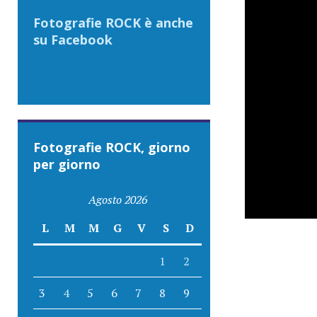
Fotografie ROCK è anche
su Facebook
Fotografie ROCK, giorno
per giorno
Agosto 2026
L
M
M
G
V
S
D
1
2
3
4
5
6
7
8
9