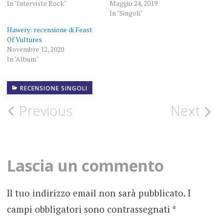
In "Interviste Rock"
Maggio 24, 2019
In "Singoli"
Hawery: recensione di Feast
Of Vultures
Novembre 12, 2020
In "Album"
RECENSIONE SINGOLI
2019
Post
Previous
Next
FEED
THEM
navigation
TO
THE
LIONS
Lascia un commento
HEAVY
ROCK
Il tuo indirizzo email non sarà pubblicato.
I
HYDRA
campi obbligatori sono contrassegnati
*
KARMA