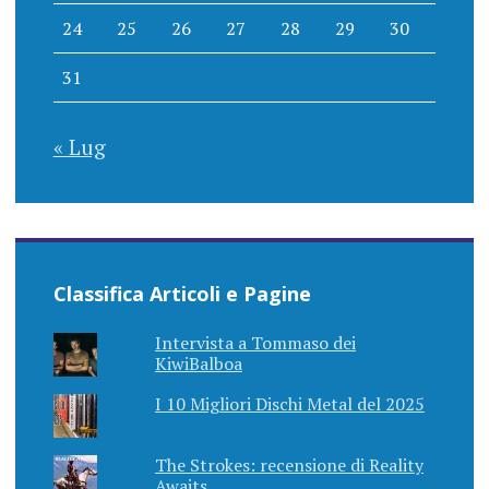
24
25
26
27
28
29
30
31
« Lug
Classifica Articoli e Pagine
Intervista a Tommaso dei
KiwiBalboa
I 10 Migliori Dischi Metal del 2025
The Strokes: recensione di Reality
Awaits