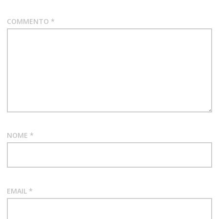
CONSPIRACY
RECORDS
COMMENTO
*
KRAUT-
STONER
NUOVO
SINGOLO
REDSCALE
STONER
NOME
*
EMAIL
*