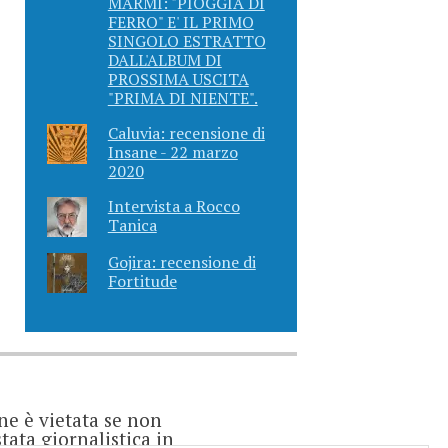
MARMI: "PIOGGIA DI
FERRO" E' IL PRIMO
SINGOLO ESTRATTO
DALL'ALBUM DI
PROSSIMA USCITA
"PRIMA DI NIENTE".
Caluvia: recensione di
Insane - 22 marzo
2020
Intervista a Rocco
Tanica
Gojira: recensione di
Fortitude
ne è vietata se non
ata giornalistica in