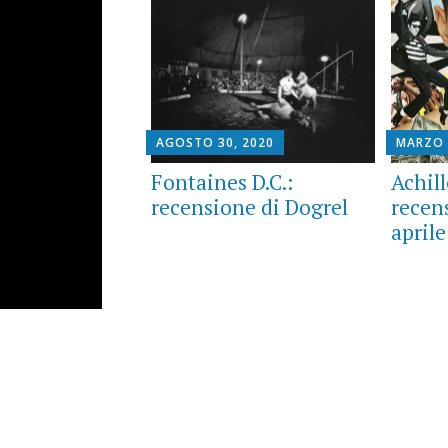
AGOSTO 30, 2020
MARZO 
Fontaines D.C.:
Achil
recensione di Dogrel
recen
april