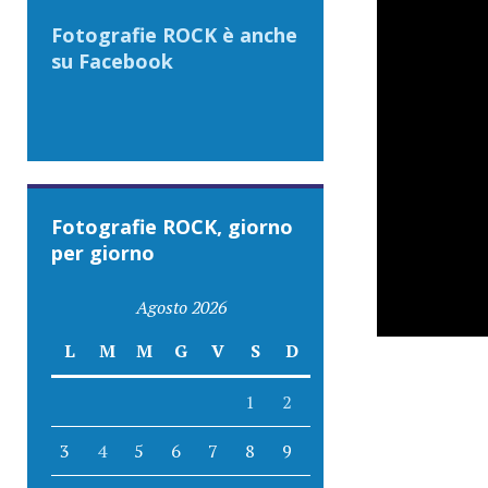
Fotografie ROCK è anche
su Facebook
Fotografie ROCK, giorno
per giorno
Agosto 2026
L
M
M
G
V
S
D
1
2
3
4
5
6
7
8
9