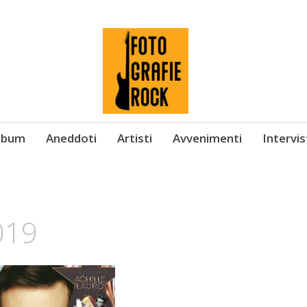
Album
Aneddoti
Artisti
Avvenimenti
Intervi
019