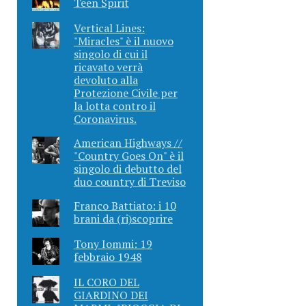
Teen Spirit
Vertical Lines:
"Miracles" è il nuovo
singolo di cui il
ricavato verrà
devoluto alla
Protezione Civile per
la lotta contro il
Coronavirus.
American Highways //
"Country Goes On" è il
singolo di debutto del
duo country di Treviso
Franco Battiato: i 10
brani da (ri)scoprire
Tony Iommi: 19
febbraio 1948
IL CORO DEL
GIARDINO DEI