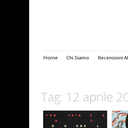
Skip
Home
Chi Siamo
Recensioni 
Fotografie ROCK
to
content
Tag:
12 aprile 2