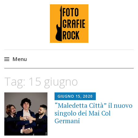
Fotografie ROCK
Menu
Skip
Tag:
15 giugno
to
content
GIUGNO 15, 2020
“Maledetta Città” il nuovo
singolo dei Mai Col
Germani