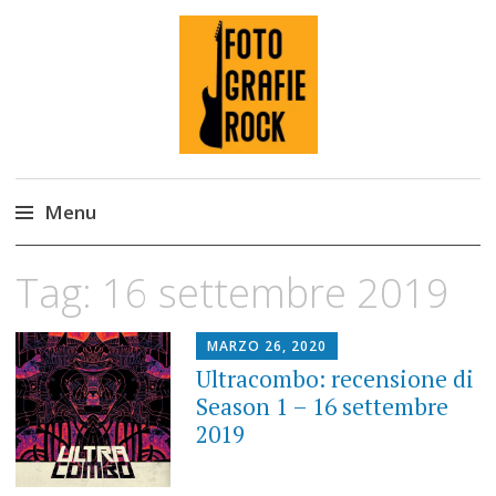
Fotografie ROCK
Menu
Skip
Tag:
16 settembre 2019
to
content
MARZO 26, 2020
Ultracombo: recensione di
Season 1 – 16 settembre
2019