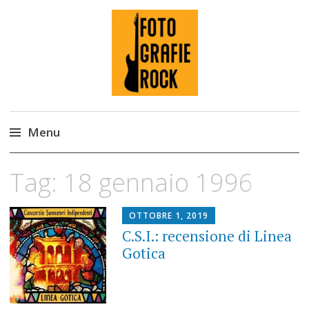
Fotografie ROCK
Menu
Skip
Tag:
18 gennaio 1996
to
content
OTTOBRE 1, 2019
C.S.I.: recensione di Linea
Gotica