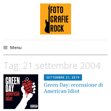
Fotografie ROCK
Menu
Skip
Tag:
21 settembre 2004
to
content
SETTEMBRE 21, 2019
Green Day: recensione di
American Idiot