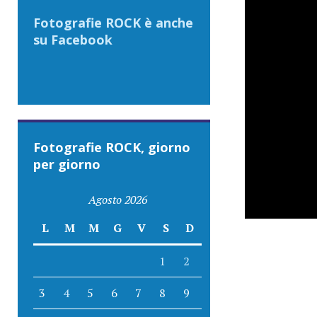
Fotografie ROCK è anche
su Facebook
Fotografie ROCK, giorno
per giorno
Agosto 2026
L
M
M
G
V
S
D
1
2
3
4
5
6
7
8
9