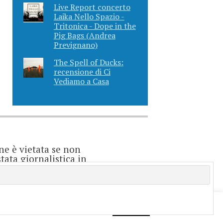
Live Report concerto
Laika Nello Spazio -
Tritonica - Dope in the
Pig Bags (Andrea
Prevignano)
The Spell of Ducks:
recensione di Ci
Vediamo a Casa
ne è vietata se non
ata giornalistica in
o considerarsi un
e è direttamente
enti.
f you wish.
Cookie settings
ACCEPT