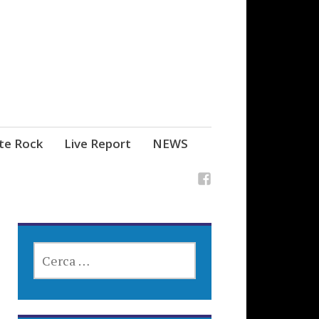
ste Rock
Live Report
NEWS
RICERCA
PER: