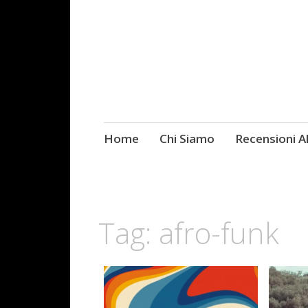
Skip
Home
Chi Siamo
Recensioni 
Fotografie ROCK
to
content
Tag:
afro-funk