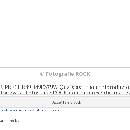
© Fotografie ROCK
.F. PRFCHR89H49E379W Qualsiasi tipo di riproduzio
orizzata. Fotografie ROCK non rappresenta una test
iornato senza alcuna periodicità. Non può pertant
iale ai sensi della legge 62 del 7/3/2001. Ogni autor
onsabile di ciò che scrive negli articoli e nei comm
o sito web, acconsenti al loro utilizzo.
Privacy e Cookie
perience. We'll assume you're ok with this, but you can opt-out i
va sui cookie