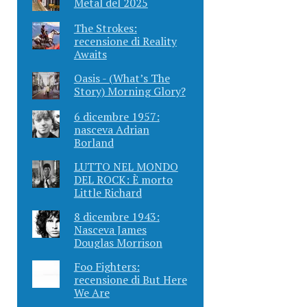
Metal del 2025
The Strokes:
recensione di Reality
Awaits
Oasis - (What’s The
Story) Morning Glory?
6 dicembre 1957:
nasceva Adrian
Borland
LUTTO NEL MONDO
DEL ROCK: È morto
Little Richard
8 dicembre 1943:
Nasceva James
Douglas Morrison
Foo Fighters:
recensione di But Here
We Are