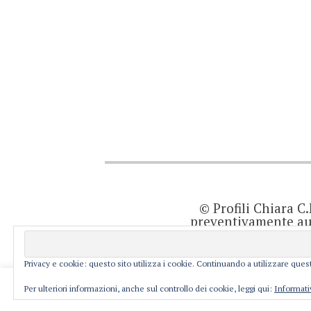
© Profili Chiara C
preventivamente aut
quanto viene agg
prodotto editor
resp
Privacy e cookie: questo sito utilizza i cookie. Continuando a utilizzare quest
This website uses cookies to improve your ex
Per ulteriori informazioni, anche sul controllo dei cookie, leggi qui:
Informati