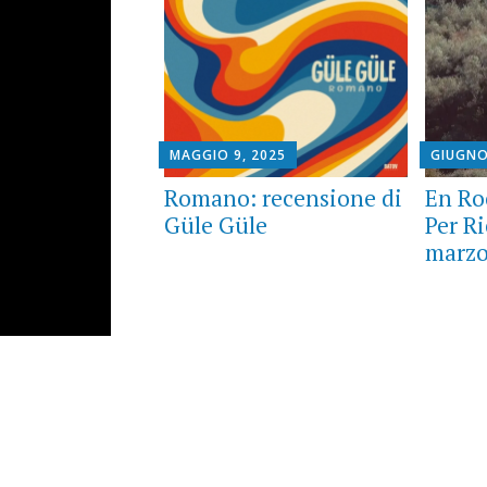
MAGGIO 9, 2025
GIUGNO
Romano: recensione di
En Ro
Güle Güle
Per Ri
marzo