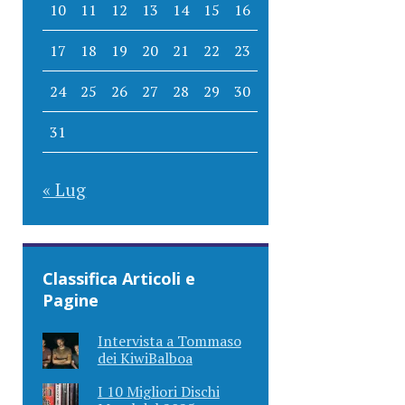
10
11
12
13
14
15
16
17
18
19
20
21
22
23
24
25
26
27
28
29
30
31
« Lug
Classifica Articoli e
Pagine
Intervista a Tommaso
dei KiwiBalboa
I 10 Migliori Dischi