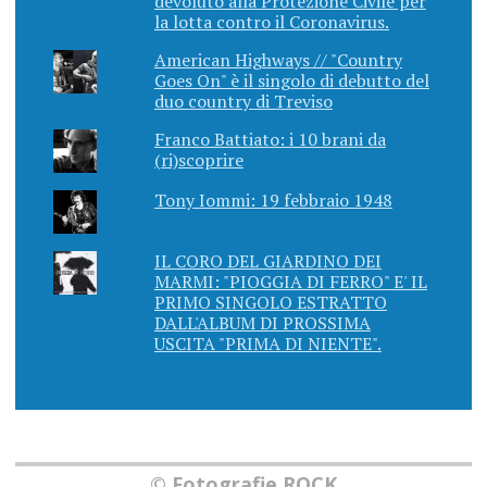
devoluto alla Protezione Civile per
la lotta contro il Coronavirus.
American Highways // "Country
Goes On" è il singolo di debutto del
duo country di Treviso
Franco Battiato: i 10 brani da
(ri)scoprire
Tony Iommi: 19 febbraio 1948
IL CORO DEL GIARDINO DEI
MARMI: "PIOGGIA DI FERRO" E' IL
PRIMO SINGOLO ESTRATTO
DALL'ALBUM DI PROSSIMA
USCITA "PRIMA DI NIENTE".
© Fotografie ROCK