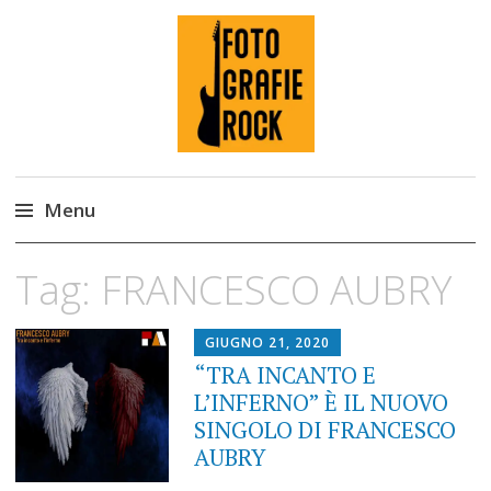
Fotografie ROCK
Menu
Skip
Tag:
FRANCESCO AUBRY
to
content
GIUGNO 21, 2020
“TRA INCANTO E
L’INFERNO” È IL NUOVO
SINGOLO DI FRANCESCO
AUBRY