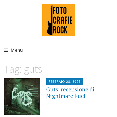
Fotografie ROCK
Menu
Skip
Tag:
guts
to
content
FEBBRAIO 28, 2025
Guts: recensione di
Nightmare Fuel