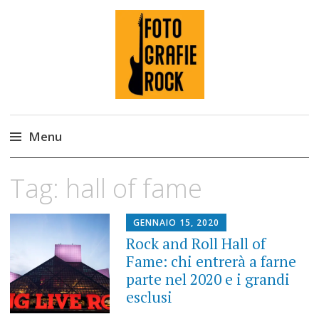
Fotografie ROCK
Menu
Skip
Tag:
hall of fame
to
content
GENNAIO 15, 2020
Rock and Roll Hall of
Fame: chi entrerà a farne
parte nel 2020 e i grandi
esclusi