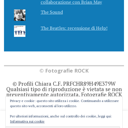
collaborazione con Brian May
The Sound
The Beatles: recensione di Help!
© Fotografie ROCK
© Profili Chiara C.F. PRFCHR89H49E379W
Qualsiasi tipo di riproduzione è vietata se non
preventivamente autorizzata. Fotografie ROCK
non rappresenta una testata giornalistica in
Privacy e cookie: questo sito utilizza i cookie. Continuando a utilizzare
quanto viene aggiornato senza alcuna
questo sito web, acconsenti al loro utilizzo.
periodicità. Non può pertanto considerarsi un
prodotto editoriale ai sensi della legge 62 del
Per ulteriori informazioni, anche sul controllo dei cookie, leggi qui:
This website uses cookies to improve your experience. We'll
7/3/2001. Ogni autore è direttamente
Informativa sui cookie
responsabile di ciò che scrive negli articoli e
assume you're ok with this, but you can opt-out if you wish.