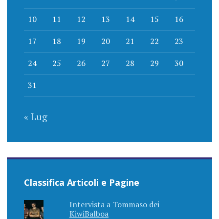
10
11
12
13
14
15
16
17
18
19
20
21
22
23
24
25
26
27
28
29
30
31
« Lug
Classifica Articoli e Pagine
Intervista a Tommaso dei
KiwiBalboa