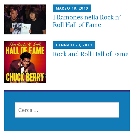
MARZO 18, 2019
I Ramones nella Rock n’
Roll Hall of Fame
GENNAIO 23, 2019
Rock and Roll Hall of Fame
RICERCA
PER: