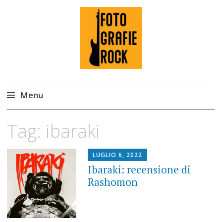
Fotografie ROCK
Menu
Skip
Tag:
ibaraki
to
content
LUGLIO 6, 2022
Ibaraki: recensione di
Rashomon