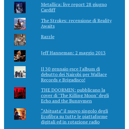
Metallica: live report 28 giugno
Cardiff
The Strokes: recensione di Reality
Awaits
Razzle
Jeff Hanneman: 2 maggio 2013
Il 30 gennaio esce l'album di
debutto dei Nairobi per Wallace
Records e Brigadisco!
THE DOORMEN: pubblicano la
cover di "The Killing Moon" degli
Echo and the Bunnymen
“Abituata” il nuovo singolo degli
Ecofibra su tutte le piattaforme
digitali ed in rotazione radio