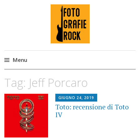
Fotografie ROCK
Menu
Skip
Tag:
Jeff Porcaro
to
content
GIUGNO 24, 2019
Toto: recensione di Toto
IV