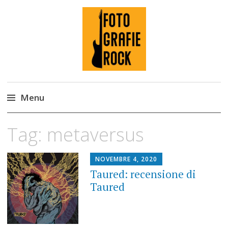
Fotografie ROCK
Menu
Skip
Tag:
metaversus
to
content
NOVEMBRE 4, 2020
Taured: recensione di
Taured