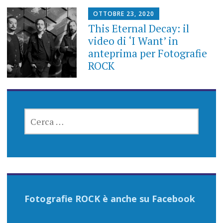
OTTOBRE 23, 2020
This Eternal Decay: il
video di ‘I Want’ in
anteprima per Fotografie
ROCK
RICERCA
PER:
Fotografie ROCK è anche su Facebook