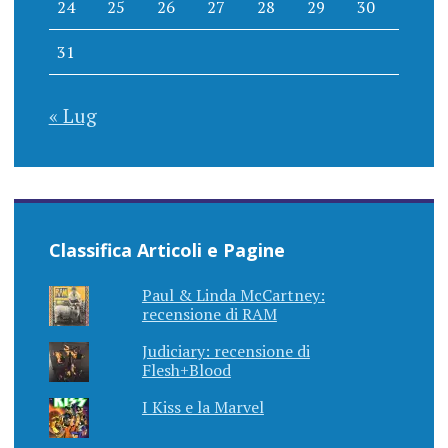
24
25
26
27
28
29
30
31
« Lug
Classifica Articoli e Pagine
Paul & Linda McCartney:
recensione di RAM
Judiciary: recensione di
Flesh+Blood
I Kiss e la Marvel