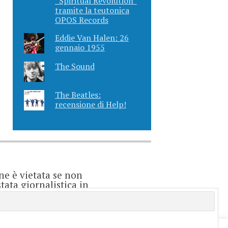
“Spiritual Revolution”
tramite la teutonica
OPOS Records
Eddie Van Halen: 26
gennaio 1955
The Sound
The Beatles:
recensione di Help!
ne è vietata se non
ata giornalistica in
o considerarsi un
e è direttamente
enti.