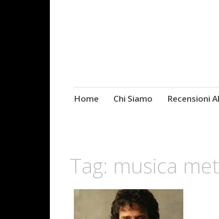
Skip
Home
Chi Siamo
Recensioni 
Fotografie ROCK
to
content
Tag:
musica met