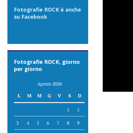
Fotografie ROCK è anche
su Facebook
Fotografie ROCK, giorno
per giorno
Agosto 2026
L
M
M
G
V
S
D
1
2
3
4
5
6
7
8
9