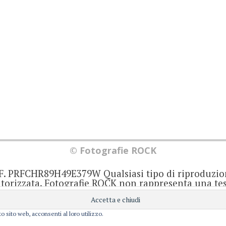
© Fotografie ROCK
.F. PRFCHR89H49E379W Qualsiasi tipo di riproduzio
orizzata. Fotografie ROCK non rappresenta una test
iornato senza alcuna periodicità. Non può pertant
iale ai sensi della legge 62 del 7/3/2001. Ogni autor
onsabile di ciò che scrive negli articoli e nei comm
o sito web, acconsenti al loro utilizzo.
Privacy e Cookie