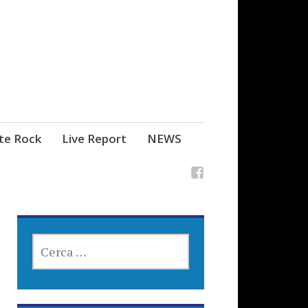
ste Rock
Live Report
NEWS
RICERCA
PER: