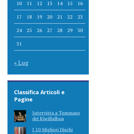
10
11
12
13
14
15
16
17
18
19
20
21
22
23
24
25
26
27
28
29
30
31
« Lug
Classifica Articoli e
Pagine
Intervista a Tommaso
dei KiwiBalboa
I 10 Migliori Dischi