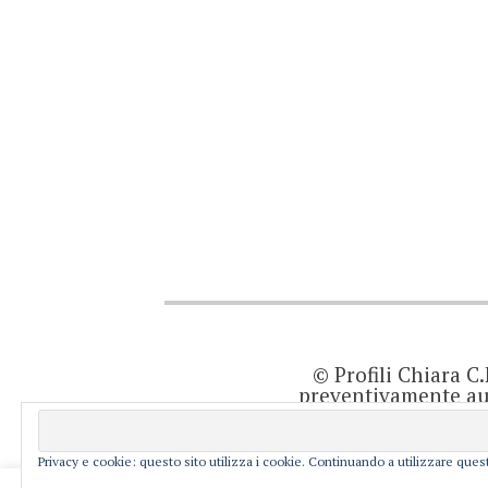
© Profili Chiara C
preventivamente aut
quanto viene agg
prodotto editor
resp
Privacy e cookie: questo sito utilizza i cookie. Continuando a utilizzare quest