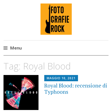
Fotografie ROCK
Menu
Skip
Tag:
Royal Blood
to
content
MAGGIO 10, 2021
Royal Blood: recensione di
Typhoons