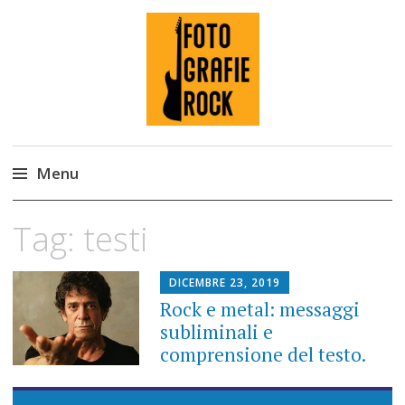
Fotografie ROCK
Menu
Skip
Tag:
testi
to
content
DICEMBRE 23, 2019
Rock e metal: messaggi
subliminali e
comprensione del testo.