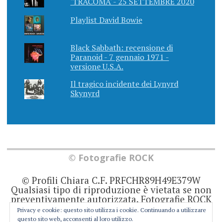
'TRACOMA' - 25 SETTEMBRE 2020
Playlist David Bowie
Black Sabbath: recensione di
Paranoid - 7 gennaio 1971 -
versione U.S.A.
Il tragico incidente dei Lynyrd
Skynyrd
© Fotografie ROCK
© Profili Chiara C.F. PRFCHR89H49E379W
Qualsiasi tipo di riproduzione è vietata se non
preventivamente autorizzata. Fotografie ROCK
non rappresenta una testata giornalistica in
Privacy e cookie: questo sito utilizza i cookie. Continuando a utilizzare
quanto viene aggiornato senza alcuna
questo sito web, acconsenti al loro utilizzo.