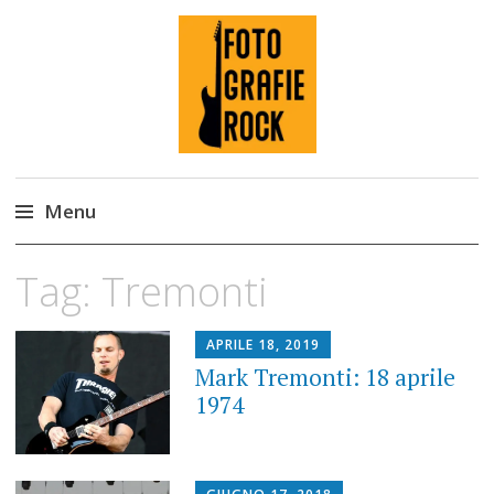
Fotografie ROCK
Menu
Skip
Tag:
Tremonti
to
content
APRILE 18, 2019
Mark Tremonti: 18 aprile
1974