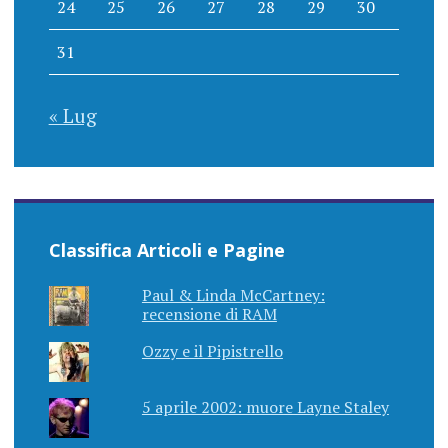
24
25
26
27
28
29
30
31
« Lug
Classifica Articoli e Pagine
Paul & Linda McCartney:
recensione di RAM
Ozzy e il Pipistrello
5 aprile 2002: muore Layne Staley