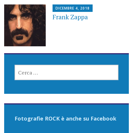
DICEMBRE 4, 2018
Frank Zappa
RICERCA
PER:
Fotografie ROCK è anche su Facebook