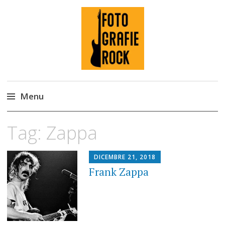
Fotografie ROCK
Menu
Skip
Tag:
Zappa
to
content
DICEMBRE 21, 2018
Frank Zappa