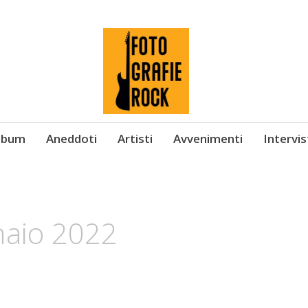
Album
Aneddoti
Artisti
Avvenimenti
Intervi
aio 2022