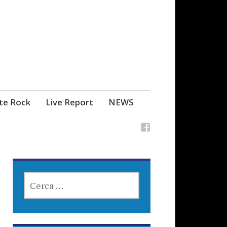
ste Rock
Live Report
NEWS
RICERCA
PER: