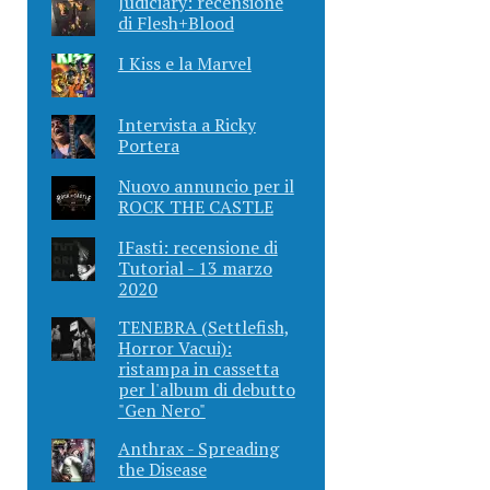
Judiciary: recensione
di Flesh+Blood
I Kiss e la Marvel
Intervista a Ricky
Portera
Nuovo annuncio per il
ROCK THE CASTLE
IFasti: recensione di
Tutorial - 13 marzo
2020
TENEBRA (Settlefish,
Horror Vacui):
ristampa in cassetta
per l'album di debutto
"Gen Nero"
Anthrax - Spreading
the Disease