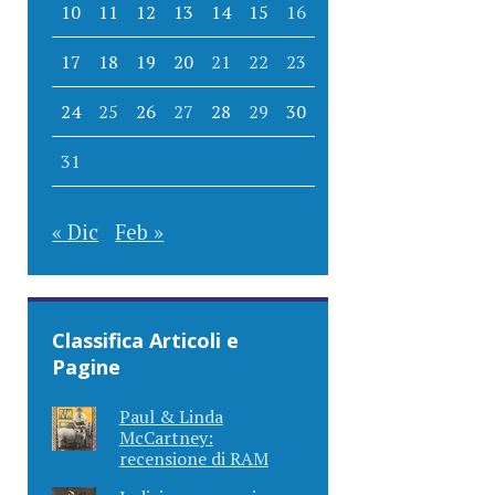
10
11
12
13
14
15
16
17
18
19
20
21
22
23
24
25
26
27
28
29
30
31
« Dic
Feb »
Classifica Articoli e
Pagine
Paul & Linda
McCartney:
recensione di RAM