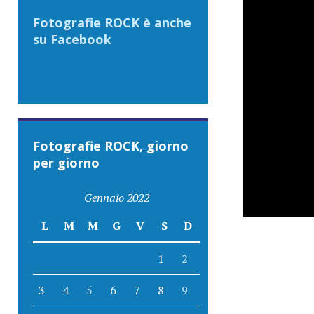
Fotografie ROCK è anche
su Facebook
Fotografie ROCK, giorno
per giorno
Gennaio 2022
L
M
M
G
V
S
D
1
2
3
4
5
6
7
8
9