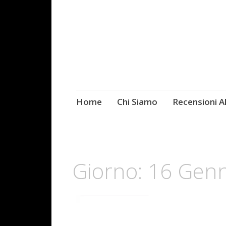
Skip
Home
Chi Siamo
Recensioni 
Fotografie ROCK
to
content
Giorno:
16 Genn