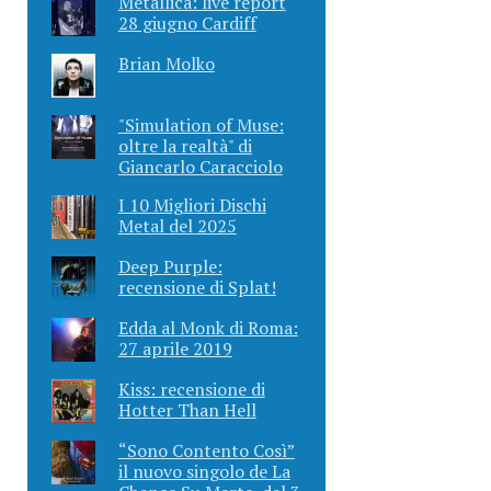
Metallica: live report
28 giugno Cardiff
Brian Molko
"Simulation of Muse:
oltre la realtà" di
Giancarlo Caracciolo
I 10 Migliori Dischi
Metal del 2025
Deep Purple:
recensione di Splat!
Edda al Monk di Roma:
27 aprile 2019
Kiss: recensione di
Hotter Than Hell
“Sono Contento Così”
il nuovo singolo de La