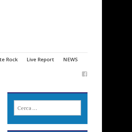
ste Rock
Live Report
NEWS
RICERCA
PER: