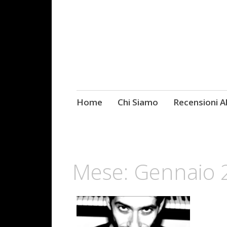
Skip
Home
Chi Siamo
Recensioni 
Fotografie ROCK
to
content
Mese:
Gennaio 