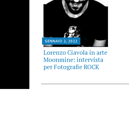
GENNAIO 2, 2022
Lorenzo Ciavola in arte
Moonmine: intervista
per Fotografie ROCK
Posts
navigation