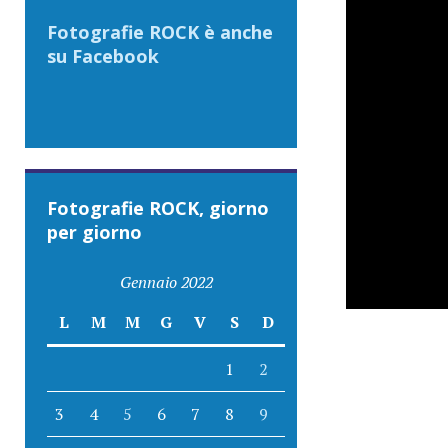
Fotografie ROCK è anche
su Facebook
Fotografie ROCK, giorno
per giorno
Gennaio 2022
L
M
M
G
V
S
D
1
2
3
4
5
6
7
8
9