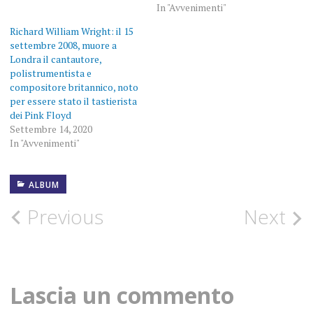
In "Avvenimenti"
Richard William Wright: il 15
settembre 2008, muore a
Londra il cantautore,
polistrumentista e
compositore britannico, noto
per essere stato il tastierista
dei Pink Floyd
Settembre 14, 2020
In "Avvenimenti"
ALBUM
FOTOGRAFIE
Post
Previous
Next
PINK
FLOYD
navigation
ROCK
Lascia un commento
SYD