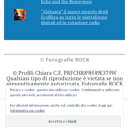
Echo and the Bunnymen
“Abituata” il nuovo singolo degli
Ecofibra su tutte le piattaforme
digitali ed in rotazione radio
© Fotografie ROCK
© Profili Chiara C.F. PRFCHR89H49E379W
Qualsiasi tipo di riproduzione è vietata se non
preventivamente autorizzata. Fotografie ROCK
non rappresenta una testata giornalistica in
Privacy e cookie: questo sito utilizza i cookie. Continuando a utilizzare
quanto viene aggiornato senza alcuna
questo sito web, acconsenti al loro utilizzo.
periodicità. Non può pertanto considerarsi un
prodotto editoriale ai sensi della legge 62 del
Per ulteriori informazioni, anche sul controllo dei cookie, leggi qui:
This website uses cookies to improve your experience. We'll
7/3/2001. Ogni autore è direttamente
Informativa sui cookie
responsabile di ciò che scrive negli articoli e
assume you're ok with this, but you can opt-out if you wish.
nei commenti.
Cookie settings
ACCEPT
Privacy e Cookie