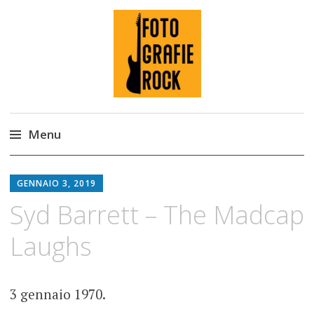
Fotografie ROCK
Menu
Skip
to
GENNAIO 3, 2019
content
Syd Barrett – The Madcap
Laughs
3 gennaio 1970.