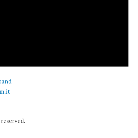
band
m.it
s reserved.