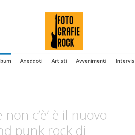
Album
Aneddoti
Artisti
Avvenimenti
Intervi
he non c’è’ è il nuovo
nd punk rock di