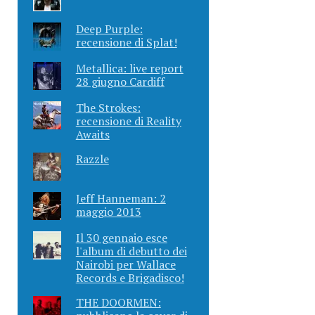
Deep Purple:
recensione di Splat!
Metallica: live report
28 giugno Cardiff
The Strokes:
recensione di Reality
Awaits
Razzle
Jeff Hanneman: 2
maggio 2013
Il 30 gennaio esce
l'album di debutto dei
Nairobi per Wallace
Records e Brigadisco!
THE DOORMEN: