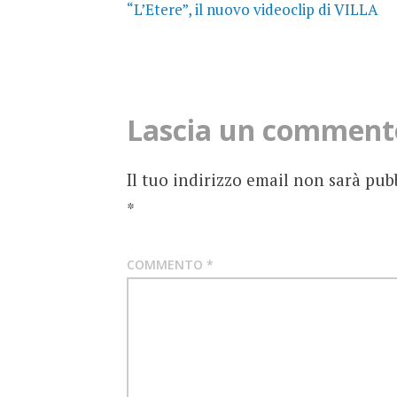
“L’Etere”, il nuovo videoclip di VILLA
navigation
SETTEMBRE
SINGOLO
VIDEO
Lascia un comment
Il tuo indirizzo email non sarà pub
*
COMMENTO
*