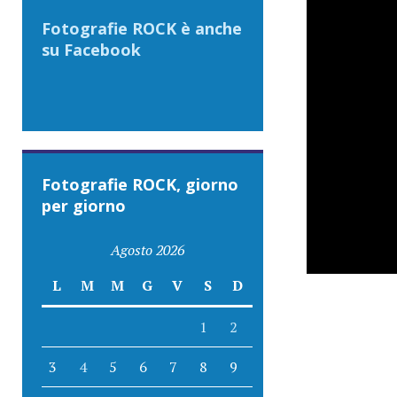
Fotografie ROCK è anche
su Facebook
Fotografie ROCK, giorno
per giorno
Agosto 2026
L
M
M
G
V
S
D
1
2
3
4
5
6
7
8
9