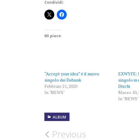
Condividi:
Mi piace:
“Accept your idea” è il nuovo
EXWYFE: S
singolo dei Debunk
singolo in
Febbraio 21, 2020
Dischi
In "NEWS"
Marzo 10, 
In "NEWS"
ALBUM
2020
Post
Previous
NEWS