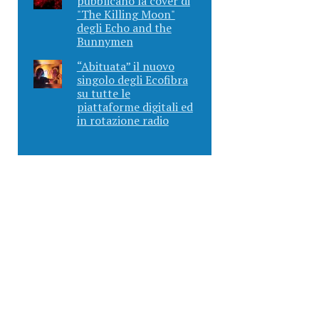
pubblicano la cover di
"The Killing Moon"
degli Echo and the
Bunnymen
“Abituata” il nuovo
singolo degli Ecofibra
su tutte le
piattaforme digitali ed
in rotazione radio