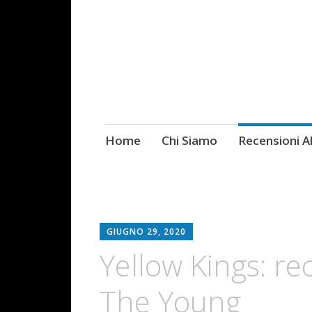
Skip
Home
Chi Siamo
Recensioni 
Fotografie ROCK
to
content
GIUGNO 29, 2020
Yellow Kings: re
The Young