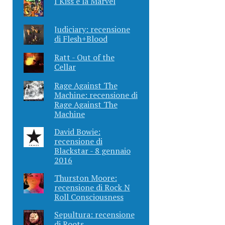
I Kiss e la Marvel
Judiciary: recensione
di Flesh+Blood
Ratt - Out of the
Cellar
Rage Against The
Machine: recensione di
Rage Against The
Machine
David Bowie:
recensione di
Blackstar - 8 gennaio
2016
Thurston Moore:
recensione di Rock N
Roll Consciousness
Sepultura: recensione
di Roots