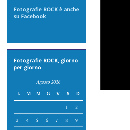
Fotografie ROCK è anche
su Facebook
Fotografie ROCK, giorno
per giorno
Agosto 2026
L
M
M
G
V
S
D
1
2
3
4
5
6
7
8
9