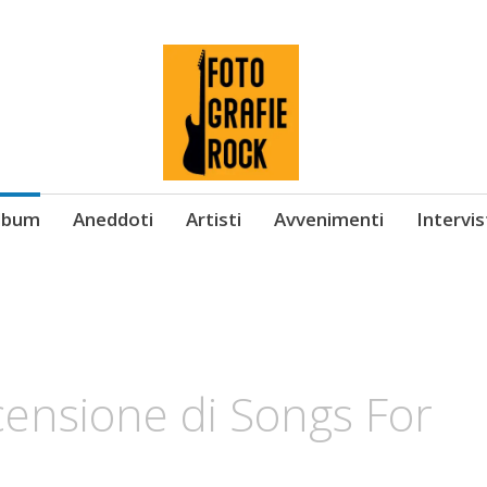
Album
Aneddoti
Artisti
Avvenimenti
Intervi
censione di Songs For