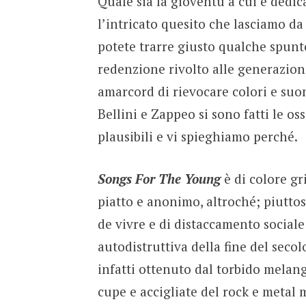
Quale sia la gioventù a cui è dedi
l’intricato quesito che lasciamo da r
potete trarre giusto qualche spunt
redenzione rivolto alle generazioni
amarcord di rievocare colori e suon
Bellini e Zappeo si sono fatti le o
plausibili e vi spieghiamo perché.
Songs For The Young
è di colore gr
piatto e anonimo, altroché; piuttos
de vivre e di distaccamento social
autodistruttiva della fine del secolo
infatti ottenuto dal torbido melang
cupe e accigliate del rock e metal