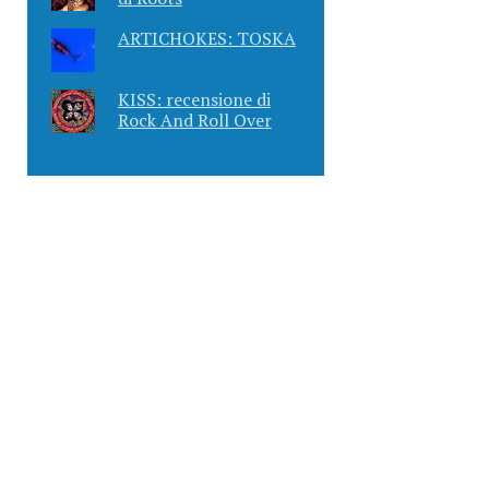
ARTICHOKES: TOSKA
KISS: recensione di
Rock And Roll Over