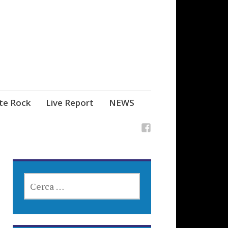
ste Rock
Live Report
NEWS
RICERCA
PER: