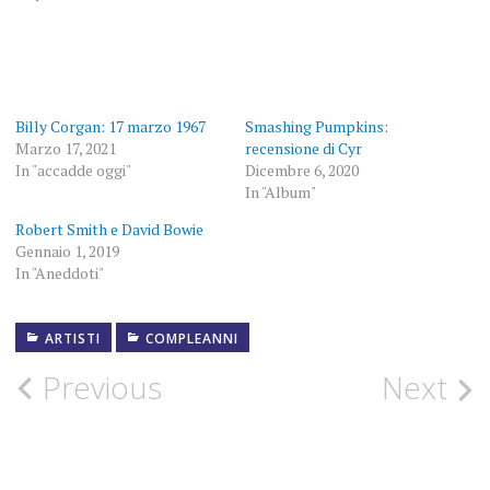
Billy Corgan: 17 marzo 1967
Smashing Pumpkins:
Marzo 17, 2021
recensione di Cyr
In "accadde oggi"
Dicembre 6, 2020
In "Album"
Robert Smith e David Bowie
Gennaio 1, 2019
In "Aneddoti"
ARTISTI
COMPLEANNI
1979
Post
Previous
Next
BILLY
CORGAN
navigation
COMPLEANNO