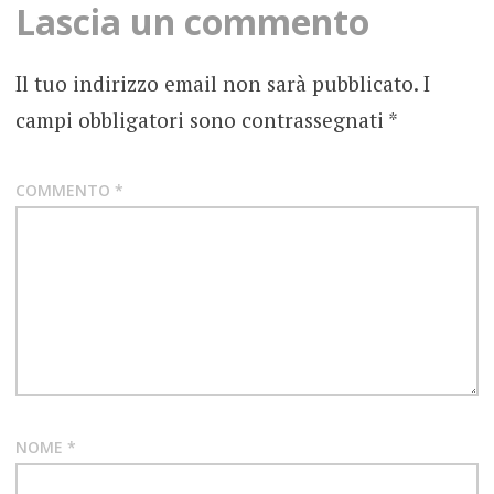
Lascia un commento
FOTOGRAFIE
ROCK
Il tuo indirizzo email non sarà pubblicato.
I
campi obbligatori sono contrassegnati
*
COMMENTO
*
NOME
*