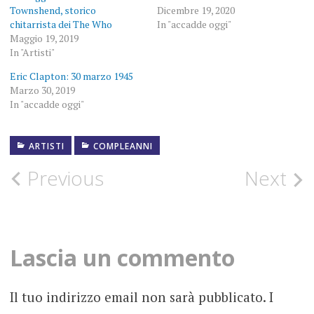
Townshend, storico
Dicembre 19, 2020
chitarrista dei The Who
In "accadde oggi"
Maggio 19, 2019
In "Artisti"
Eric Clapton: 30 marzo 1945
Marzo 30, 2019
In "accadde oggi"
ARTISTI
COMPLEANNI
1945
Post
Previous
Next
CCR
navigation
COMPLEANNO
Lascia un commento
MAGGIO
Il tuo indirizzo email non sarà pubblicato.
I