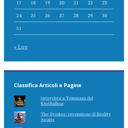
17
18
19
20
21
22
23
24
25
26
27
28
29
30
31
« Lug
Classifica Articoli e Pagine
Intervista a Tommaso dei
KiwiBalboa
The Strokes: recensione di Reality
Awaits