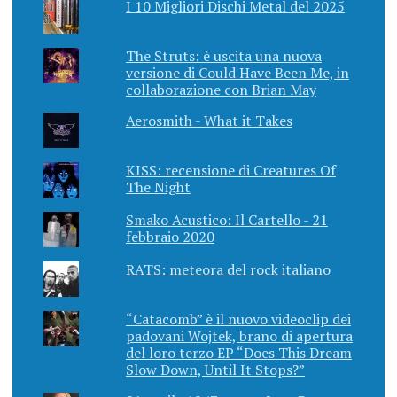
I 10 Migliori Dischi Metal del 2025
The Struts: è uscita una nuova
versione di Could Have Been Me, in
collaborazione con Brian May
Aerosmith - What it Takes
KISS: recensione di Creatures Of
The Night
Smako Acustico: Il Cartello - 21
febbraio 2020
RATS: meteora del rock italiano
“Catacomb” è il nuovo videoclip dei
padovani Wojtek, brano di apertura
del loro terzo EP “Does This Dream
Slow Down, Until It Stops?”