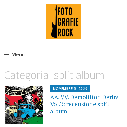
Fotografie ROCK
Menu
Skip
Categoria:
split album
to
content
NOVEMBRE 5, 2020
AA. VV. Demolition Derby
Vol.2: recensione split
album