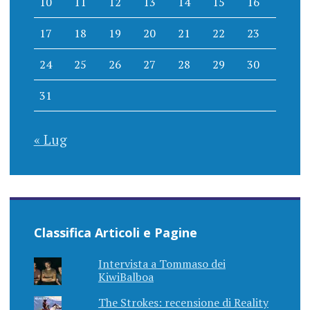
10
11
12
13
14
15
16
17
18
19
20
21
22
23
24
25
26
27
28
29
30
31
« Lug
Classifica Articoli e Pagine
Intervista a Tommaso dei
KiwiBalboa
The Strokes: recensione di Reality