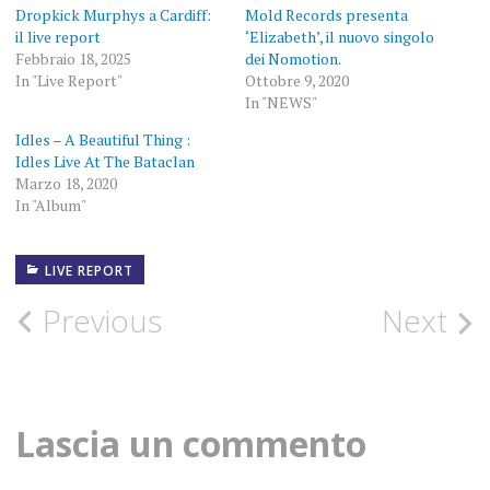
Dropkick Murphys a Cardiff:
Mold Records presenta
il live report
‘Elizabeth’, il nuovo singolo
Febbraio 18, 2025
dei Nomotion.
In "Live Report"
Ottobre 9, 2020
In "NEWS"
Idles – A Beautiful Thing :
Idles Live At The Bataclan
Marzo 18, 2020
In "Album"
LIVE REPORT
BRISTOL
Post
Previous
Next
REPORT
navigation
THE
HARA
Lascia un commento