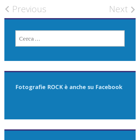
Post
Previous
Next
CONCERTI
navigation
FESTIVAL
RICERCA
PER:
NEWS
Fotografie ROCK è anche su Facebook