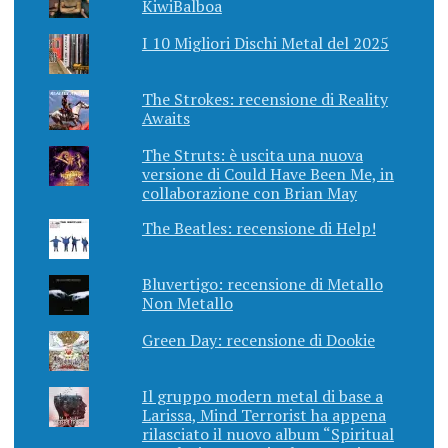
KiwiBalboa
I 10 Migliori Dischi Metal del 2025
The Strokes: recensione di Reality
Awaits
The Struts: è uscita una nuova
versione di Could Have Been Me, in
collaborazione con Brian May
The Beatles: recensione di Help!
Bluvertigo: recensione di Metallo
Non Metallo
Green Day: recensione di Dookie
Il gruppo modern metal di base a
Larissa, Mind Terrorist ha appena
rilasciato il nuovo album “Spiritual