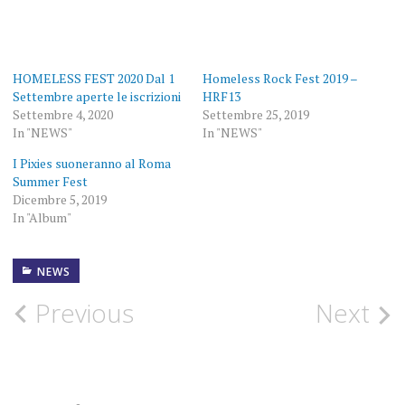
HOMELESS FEST 2020 Dal 1
Homeless Rock Fest 2019 –
Settembre aperte le iscrizioni
HRF13
Settembre 4, 2020
Settembre 25, 2019
In "NEWS"
In "NEWS"
I Pixies suoneranno al Roma
Summer Fest
Dicembre 5, 2019
In "Album"
NEWS
15
DICEMBRE
Post
Previous
Next
BAND
EMERGENTI
navigation
BLACK
SWAN
PRODUCTION