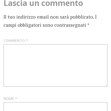
Lascia un commento
CONCORSO
Il tuo indirizzo email non sarà pubblicato.
I
CONTEST
campi obbligatori sono contrassegnati
*
ENTROPY
FEST
COMMENTO
*
PIEMONTE
PINEROLO
NOME
*