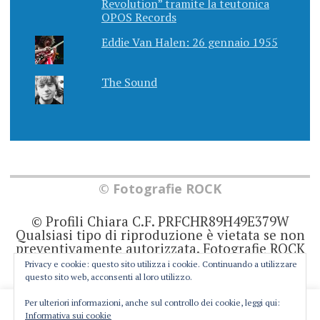
Revolution” tramite la teutonica
OPOS Records
Eddie Van Halen: 26 gennaio 1955
The Sound
© Fotografie ROCK
© Profili Chiara C.F. PRFCHR89H49E379W
Qualsiasi tipo di riproduzione è vietata se non
preventivamente autorizzata. Fotografie ROCK
non rappresenta una testata giornalistica in
Privacy e cookie: questo sito utilizza i cookie. Continuando a utilizzare
quanto viene aggiornato senza alcuna
questo sito web, acconsenti al loro utilizzo.
periodicità. Non può pertanto considerarsi un
prodotto editoriale ai sensi della legge 62 del
Per ulteriori informazioni, anche sul controllo dei cookie, leggi qui:
This website uses cookies to improve your experience. We'll
7/3/2001. Ogni autore è direttamente
Informativa sui cookie