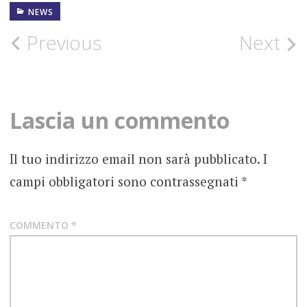
NEWS
18
SETTEMBRE
2020
Post
Previous
Next
ALTERNATIVE
navigation
ROCK
EP
Lascia un commento
1
FOTOGRAFIE
Il tuo indirizzo email non sarà pubblicato.
I
ROCK
campi obbligatori sono contrassegnati
*
GRAN
ZEBRÙ
I
COMMENTO
*
DISCHI
DEL
MINOLLO
NEWS
NUOVO
ALBUM