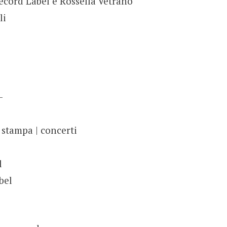
ecord Label e Rossella Vetrano
li
-
 stampa | concerti
l
bel