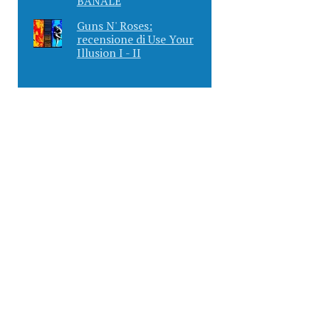
BANALE
Guns N' Roses:
recensione di Use Your
Illusion I - II