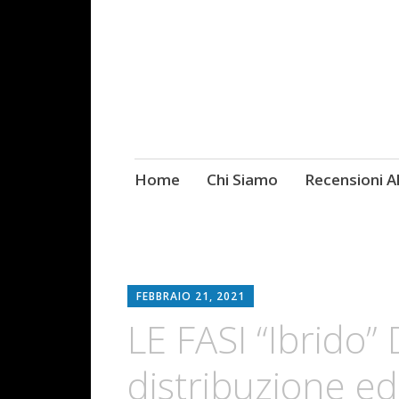
Skip
Home
Chi Siamo
Recensioni 
Fotografie ROCK
to
content
FEBBRAIO 21, 2021
LE FASI “Ibrido” 
distribuzione ed