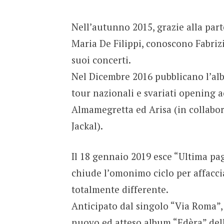
Nell’autunno 2015, grazie alla par
Maria De Filippi, conoscono Fabrizi
suoi concerti.
Nel Dicembre 2016 pubblicano l’alb
tour nazionali e svariati opening ac
Almamegretta ed Arisa (in collabo
Jackal).
Il 18 gennaio 2019 esce “Ultima pag
chiude l’omonimo ciclo per affacci
totalmente differente.
Anticipato dal singolo “Via Roma”, e
nuovo ed atteso album “Edèra” del