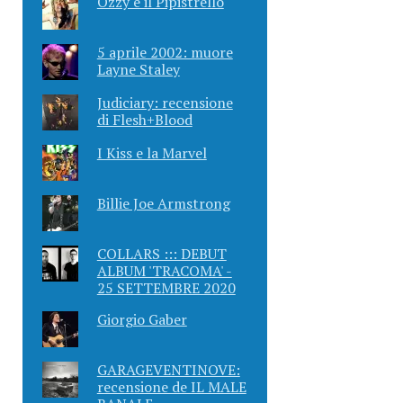
Ozzy e il Pipistrello
5 aprile 2002: muore
Layne Staley
Judiciary: recensione
di Flesh+Blood
I Kiss e la Marvel
Billie Joe Armstrong
COLLARS ::: DEBUT
ALBUM 'TRACOMA' -
25 SETTEMBRE 2020
Giorgio Gaber
GARAGEVENTINOVE:
recensione de IL MALE