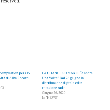
s reserved.
compilation per i 15
LA CHANCE SU MARTE “Ancora
ività di Alka Record
Una Volta” Dal 26 giugno in
distribuzione digitale ed in
2021
rotazione radio
Giugno 26, 2020
In "NEWS"