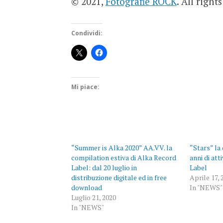
© 2021,
Fotografie ROCK
. All right
Condividi:
Mi piace:
“Summer is Alka 2020” AA.VV. la
“Stars” la 
compilation estiva di Alka Record
anni di att
Label: dal 20 luglio in
Label
distribuzione digitale ed in free
Aprile 17, 
download
In "NEWS"
Luglio 21, 2020
In "NEWS"