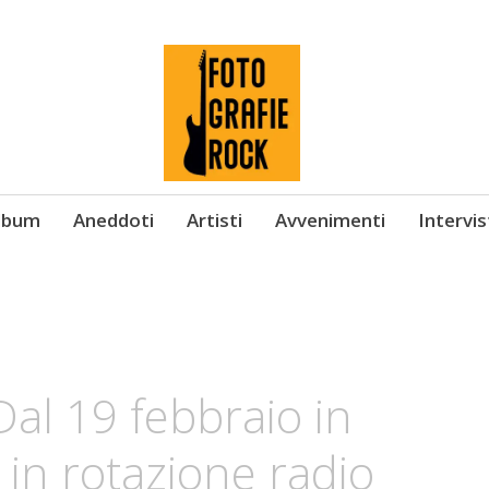
Album
Aneddoti
Artisti
Avvenimenti
Intervi
Dal 19 febbraio in
 in rotazione radio