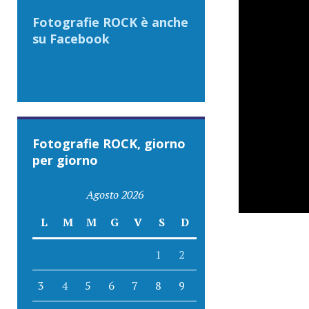
Fotografie ROCK è anche
su Facebook
Fotografie ROCK, giorno
per giorno
Agosto 2026
L
M
M
G
V
S
D
1
2
3
4
5
6
7
8
9