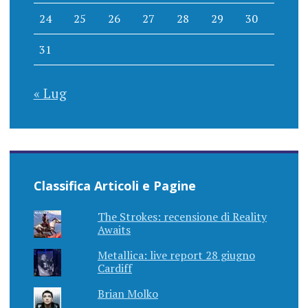
24
25
26
27
28
29
30
31
« Lug
Classifica Articoli e Pagine
The Strokes: recensione di Reality
Awaits
Metallica: live report 28 giugno
Cardiff
Brian Molko