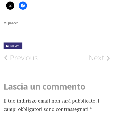
Mi piace:
NEWS
1982
Post
Previous
Next
2020
navigation
GOMORRA
Lascia un commento
LUCE
NEW
SINGLE
Il tuo indirizzo email non sarà pubblicato.
I
campi obbligatori sono contrassegnati
*
NEWS