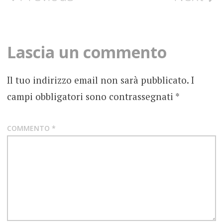
NEW
SINGLE
navigation
NEWS
Lascia un commento
NOCTAE
Il tuo indirizzo email non sarà pubblicato.
I
NUOVO
SINGOLO
campi obbligatori sono contrassegnati
*
SCARY
MONSTERS
COMMENTO
*
TRENT
REZNOR