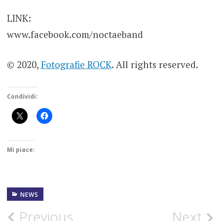
LINK:
www.facebook.com/noctaeband
© 2020,
Fotografie ROCK
. All rights reserved.
Condividi:
Mi piace:
NEWS
DAVID
BOWIE
Post
Previous
Next