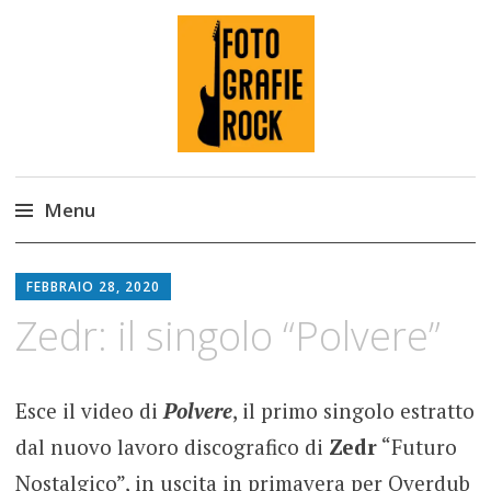
Fotografie ROCK
Menu
Skip
to
FEBBRAIO 28, 2020
content
Zedr: il singolo “Polvere”
Esce il video di
Polvere
, il primo singolo estratto
dal nuovo lavoro discografico di
Zedr
“Futuro
Nostalgico”, in uscita in primavera per Overdub