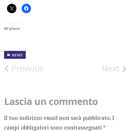
Mi piace:
NEWS
21
FEBBRAIO
2020
Post
Previous
Next
FUTURO
NOSTALGICO
navigation
LUCA
FIVIZZANI
Lascia un commento
NEW
SINGLE
Il tuo indirizzo email non sarà pubblicato.
I
NEWS
campi obbligatori sono contrassegnati
*