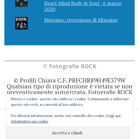
Heart Mind Body & Soul - 6 marzo
2020
Migraine: recensione di Migraine
© Fotografie ROCK
© Profili Chiara C.F. PRFCHR89H49E379W
Qualsiasi tipo di riproduzione è vietata se non
preventivamente autorizzata. Fotografie ROCK
non rappresenta una testata giornalistica in
Privacy e cookie: questo sito utilizza i cookie. Continuando a utilizzare
quanto viene aggiornato senza alcuna
questo sito web, acconsenti al loro utilizzo.
periodicità. Non può pertanto considerarsi un
prodotto editoriale ai sensi della legge 62 del
Per ulteriori informazioni, anche sul controllo dei cookie, leggi qui:
This website uses cookies to improve your experience. We'll
7/3/2001. Ogni autore è direttamente
Informativa sui cookie
responsabile di ciò che scrive negli articoli e
assume you're ok with this, but you can opt-out if you wish.
nei commenti.
Cookie settings
ACCEPT