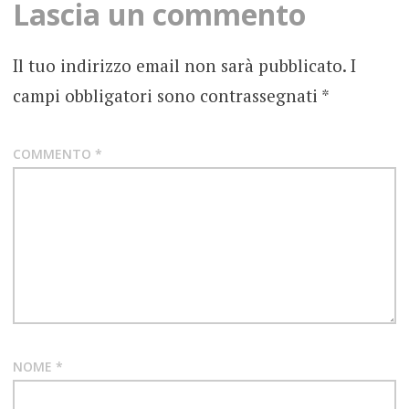
Lascia un commento
BLUES
Il tuo indirizzo email non sarà pubblicato.
I
CANNIBALI
COMMESTIBILI
campi obbligatori sono contrassegnati
*
OVERDUB
RECORDINGS
COMMENTO
*
RECENSIONE
ROCK
SOUTHERN
STONER
TRENTO
NOME
*