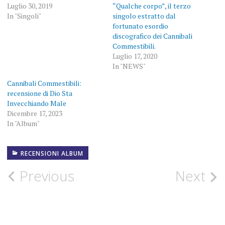
Luglio 30, 2019
“Qualche corpo”, il terzo
In "Singoli"
singolo estratto dal
fortunato esordio
discografico dei Cannibali
Commestibili.
Luglio 17, 2020
In "NEWS"
Cannibali Commestibili:
recensione di Dio Sta
Invecchiando Male
Dicembre 17, 2023
In "Album"
RECENSIONI ALBUM
13
SETTEMBRE
2019
Post
Previous
Next
ALBUM
navigation
ALTERNATIVE
ROCK