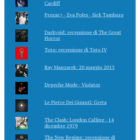
Cardiff
Prozac+ - Eva Poles - Sick Tamburo
Darkvoid: recensione di The Great
Horror
Toto: recensione di Toto IV
Ray Manzarek: 20 maggio 2013
Depeche Mode - Violator
Le Pietre Dei Giganti: Greta
The Clash: London Calling - 14
dicembre 1979
The New Regime: recensione di