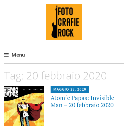
Fotografie ROCK
Menu
Skip
Tag:
20 febbraio 2020
to
content
MAGGIO 28, 2020
Atomic Papas: Invisible
Man – 20 febbraio 2020