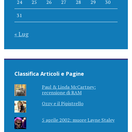
24
25
26
27
28
29
30
31
« Lug
Classifica Articoli e Pagine
Paul & Linda McCartney:
recensione di RAM
Ozzy e il Pipistrello
5 aprile 2002: muore Layne Staley