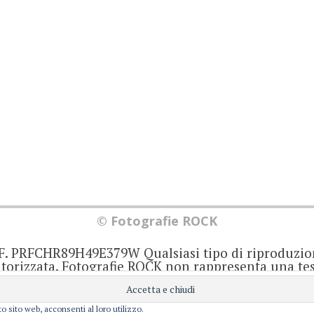
© Fotografie ROCK
.F. PRFCHR89H49E379W Qualsiasi tipo di riproduzio
orizzata. Fotografie ROCK non rappresenta una test
iornato senza alcuna periodicità. Non può pertant
iale ai sensi della legge 62 del 7/3/2001. Ogni autor
onsabile di ciò che scrive negli articoli e nei comm
o sito web, acconsenti al loro utilizzo.