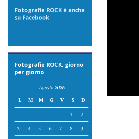
Fotografie ROCK è anche
su Facebook
Fotografie ROCK, giorno
per giorno
Agosto 2026
L
M
M
G
V
S
D
1
2
3
4
5
6
7
8
9