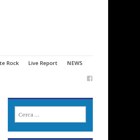
ste Rock
Live Report
NEWS
RICERCA
PER: