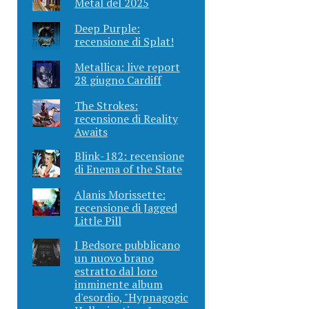
Metal del 2025
Deep Purple:
recensione di Splat!
Metallica: live report
28 giugno Cardiff
The Strokes:
recensione di Reality
Awaits
Blink-182: recensione
di Enema of the State
Alanis Morissette:
recensione di Jagged
Little Pill
I Bedsore pubblicano
un nuovo brano
estratto dal loro
imminente album
d'esordio, "Hypnagogic