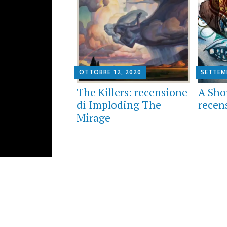
OTTOBRE 12, 2020
SETTEM
The Killers: recensione
A Sho
di Imploding The
recen
Mirage