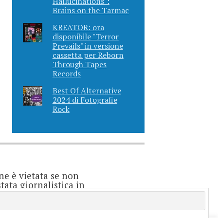
Hallucinations":
Brains on the Tarmac
KREATOR: ora
disponibile "Terror
Prevails" in versione
cassetta per Reborn
Through Tapes
Records
Best Of Alternative
2024 di Fotografie
Rock
ne è vietata se non
ata giornalistica in
o considerarsi un
e è direttamente
enti.