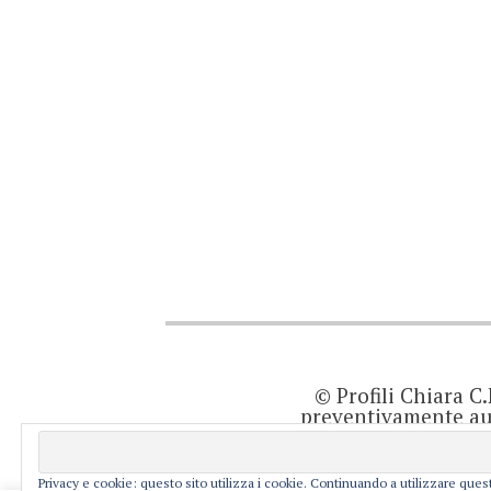
© Profili Chiara C
preventivamente aut
quanto viene agg
prodotto editor
resp
Privacy e cookie: questo sito utilizza i cookie. Continuando a utilizzare quest