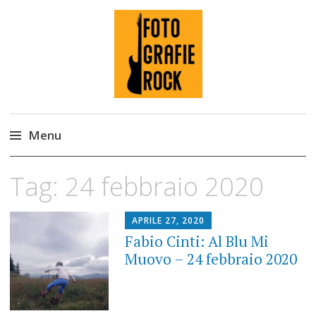
Fotografie ROCK
Menu
Skip
Tag:
24 febbraio 2020
to
content
APRILE 27, 2020
Fabio Cinti: Al Blu Mi
Muovo – 24 febbraio 2020