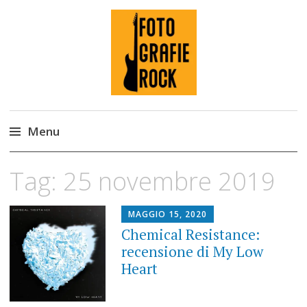
Fotografie ROCK
Menu
Skip
Tag:
25 novembre 2019
to
content
MAGGIO 15, 2020
Chemical Resistance:
recensione di My Low
Heart