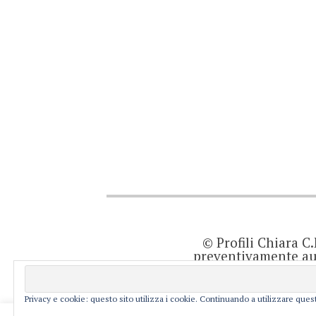
© Profili Chiara C
preventivamente aut
quanto viene agg
prodotto editor
resp
Privacy e cookie: questo sito utilizza i cookie. Continuando a utilizzare quest