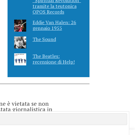
“Spiritual Revolution”
tramite la teutonica
OPOS Records
Eddie Van Halen: 26
gennaio 1955
The Sound
The Beatles:
recensione di Help!
ne è vietata se non
ata giornalistica in
o considerarsi un
e è direttamente
enti.