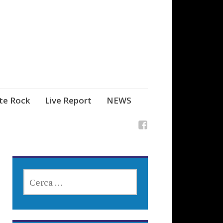
ste Rock
Live Report
NEWS
RICERCA
PER: