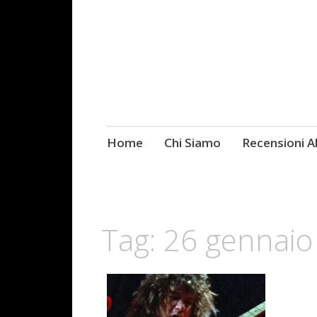
Skip
Home
Chi Siamo
Recensioni 
Fotografie ROCK
to
content
Tag:
26 gennaio