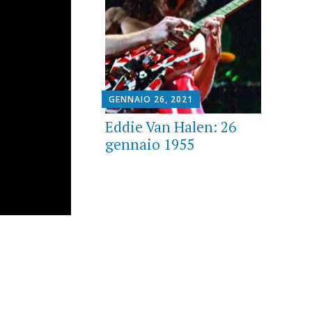
GENNAIO 26, 2021
Eddie Van Halen: 26
gennaio 1955