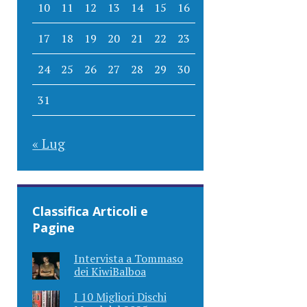
10
11
12
13
14
15
16
17
18
19
20
21
22
23
24
25
26
27
28
29
30
31
« Lug
Classifica Articoli e
Pagine
Intervista a Tommaso
dei KiwiBalboa
I 10 Migliori Dischi