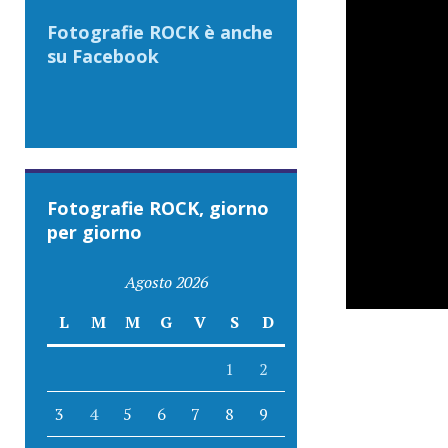
Fotografie ROCK è anche
su Facebook
Fotografie ROCK, giorno
per giorno
Agosto 2026
L
M
M
G
V
S
D
1
2
3
4
5
6
7
8
9