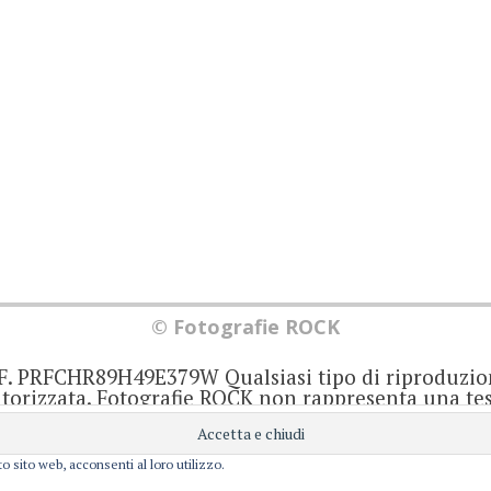
© Fotografie ROCK
.F. PRFCHR89H49E379W Qualsiasi tipo di riproduzio
orizzata. Fotografie ROCK non rappresenta una test
iornato senza alcuna periodicità. Non può pertant
iale ai sensi della legge 62 del 7/3/2001. Ogni autor
onsabile di ciò che scrive negli articoli e nei comm
o sito web, acconsenti al loro utilizzo.
Privacy e Cookie