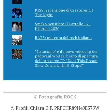
KISS: recensione di Creatures Of
The Night
Smako Acustico: Il Cartello - 21
febbraio 2020
RATS: meteora del rock italiano
“Catacomb” è il nuovo videoclip dei
padovani Wojtek, brano di apertura
del loro terzo EP “Does This Dream
Slow Down, Until It Stops?”
© Fotografie ROCK
© Profili Chiara C.F. PRFCHR89H49E379W