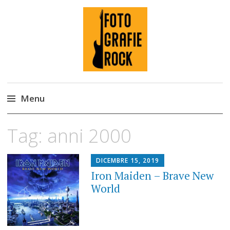
Fotografie ROCK
Menu
Skip
Tag:
anni 2000
to
content
DICEMBRE 15, 2019
Iron Maiden – Brave New
World