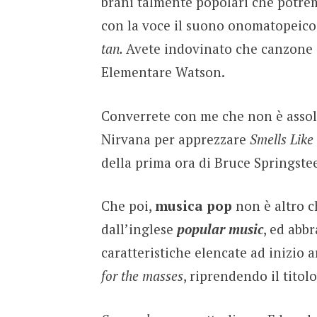
brani talmente popolari che potre
con la voce il suono onomatopeico 
tan.
Avete indovinato che canzone
Elementare Watson.
Converrete con me che non è assol
Nirvana per apprezzare
Smells Like
della prima ora di Bruce Springste
Che poi,
musica
pop
non è altro c
dall’inglese
popular music
, ed abbr
caratteristiche elencate ad inizio a
for the masses
, riprendendo il tito