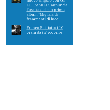
nuovo singolo con cui
LUFRAMILIA annuncia
l'uscita del suo primo
album "Migliaia di
frammenti di luce"
Franco Battiato: i 10
brani da (ri)scoprire