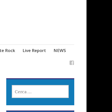
ste Rock
Live Report
NEWS
RICERCA
PER: