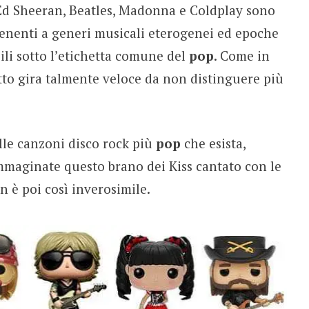
Ed Sheeran, Beatles, Madonna e Coldplay sono
rtenenti a generi musicali eterogenei ed epoche
li sotto l’etichetta comune del
pop
. Come in
to gira talmente veloce da non distinguere più
lle canzoni disco rock più
pop
che esista,
mmaginate questo brano dei Kiss cantato con le
on è poi così inverosimile.