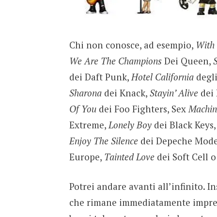
Chi non conosce, ad esempio,
With
We Are The Champions
Dei Queen,
dei Daft Punk,
Hotel California
degl
Sharona
dei Knack,
Stayin’ Alive
dei
Of You
dei Foo Fighters, Sex
Machi
Extreme,
Lonely
Boy
dei Black Keys
Enjoy The Silence
dei Depeche Mod
Europe,
Tainted Love
dei Soft Cell 
Potrei andare avanti all’infinito. 
che rimane immediatamente impresso