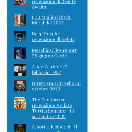
recensione di Reality
Awaits
I 10 Migliori Dischi
Metal del 2025
Deep Purple:
recensione di Splat!
Metallica: live report
28 giugno Cardiff
Andy Warhol: 22
febbraio 1987
Intervista ai Treehorn:
ottobre 2019
The Zen Circus:
recensione Andate
Tutti Affanculo - 11
settembre 2009
Amori telecinetici - Il