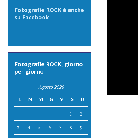
Fotografie ROCK è anche
su Facebook
Fotografie ROCK, giorno
per giorno
Agosto 2026
L
M
M
G
V
S
D
1
2
3
4
5
6
7
8
9