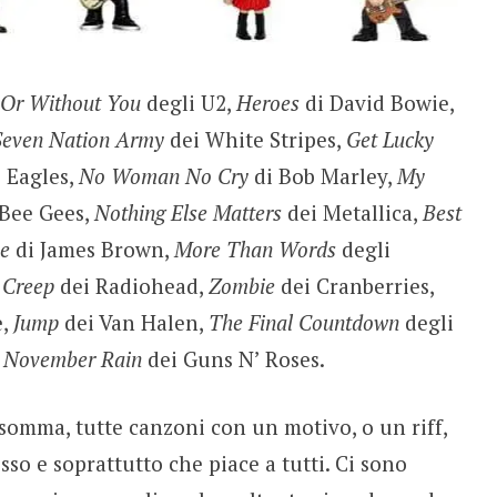
 Or Without You
degli U2,
Heroes
di David Bowie,
Seven Nation Army
dei White Stripes,
Get Lucky
i Eagles,
No Woman No Cry
di Bob Marley,
My
 Bee Gees,
Nothing Else Matters
dei Metallica,
Best
ne
di James Brown,
More Than Words
degli
,
Creep
dei Radiohead,
Zombie
dei Cranberries,
e,
Jump
dei Van Halen,
The Final Countdown
degli
o
November Rain
dei Guns N’ Roses.
Insomma, tutte canzoni con un motivo, o un riff,
 e soprattutto che piace a tutti. Ci sono