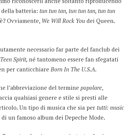
mmo riconoscerli anche soltanto riproducendo
della batteria:
tun tun tan, tun tun tan, tun tun
 è? Ovviamente,
We Will Rock You
dei Queen.
utamente necessario far parte del fanclub dei
 Teen Spirit,
né tantomeno essere fan sfegatati
en per canticchiare
Born In The U.S.A.
he l’abbreviazione del termine
popolare
,
accia qualsiasi genere e stile si presti alle
rticolo. Un tipo di musica che sia per
tutti: music
lo di un famoso album dei Depeche Mode.