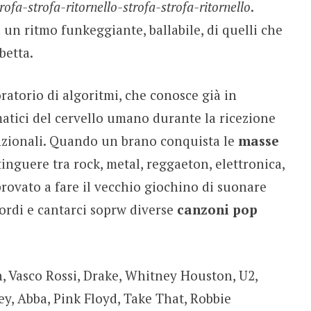
trofa-strofa-ritornello-strofa-strofa-ritornello
.
n ritmo funkeggiante, ballabile, di quelli che
betta.
oratorio di algoritmi, che conosce già in
omatici del cervello umano durante la ricezione
enzionali. Quando un brano conquista le
masse
tinguere tra rock, metal, reggaeton, elettronica,
provato a fare il vecchio giochino di suonare
ccordi e cantarci soprw diverse
canzoni pop
n, Vasco Rossi, Drake, Whitney Houston, U2,
ey, Abba, Pink Floyd, Take That, Robbie