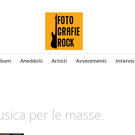
Album
Aneddoti
Artisti
Avvenimenti
Intervi
sica per le masse.